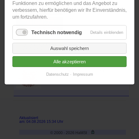
Funktionen zu ermöglichen und das Angebot zu
MIST7
verbessern, hierfür benötigen wir Ihr Einverständnis,
um fortzufahren.
MIST72 e.V.
Technisch notwendig
Details einblenden
MIST1
MIST1
MUCIS
Auswahl speichern
MIST67
MIST67
Alle akzeptieren
Freunde der LGB
Norddeutschland e.V.
Datenschutz
Impressum
Aktualisiert:
am: 04.08.2026 15:34 Uhr
© 2000 - 2026 HaMSt