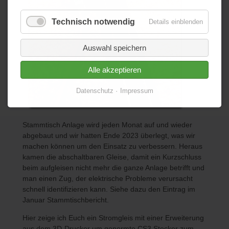
Technisch notwendig
Details einblenden
Auswahl speichern
Alle akzeptieren
Datenschutz
Impressum
Stammtisch Anlage wird jeden Monat auf und wieder
abgebaut und wir hatten Ende 2023 überlegt, was wir
machen können um den Einsatz zu verbessern. Heraus
kamen die abschaltbaren Gleise, damit ein Kurzschluss
beim aufgleisen nicht mehr die ganze Anlage betrifft und
man einen Zug, der elektrische Probleme verursacht
schnell identifizieren kann. Siehe dazu den Eintrag im
Januar Stammtischbericht.
Hier zeige ich Euch ein Stromgleis mit einer Erweiterung
aus dem 3D-Drucker um genormte CS3 Stecker zum