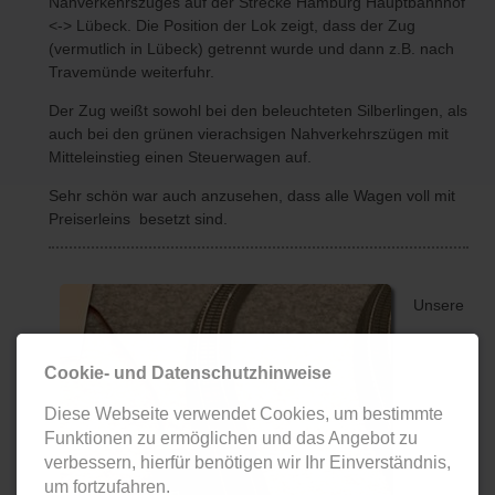
Nahverkehrszuges auf der Strecke Hamburg Hauptbahnhof
<-> Lübeck. Die Position der Lok zeigt, dass der Zug
(vermutlich in Lübeck) getrennt wurde und dann z.B. nach
Travemünde weiterfuhr.
Der Zug weißt sowohl bei den beleuchteten Silberlingen, als
auch bei den grünen vierachsigen Nahverkehrszügen mit
Mitteleinstieg einen Steuerwagen auf.
Sehr schön war auch anzusehen, dass alle Wagen voll mit
Preiserleins besetzt sind.
Unsere
Cookie- und Datenschutzhinweise
Diese Webseite verwendet Cookies, um bestimmte
Funktionen zu ermöglichen und das Angebot zu
verbessern, hierfür benötigen wir Ihr Einverständnis,
um fortzufahren.