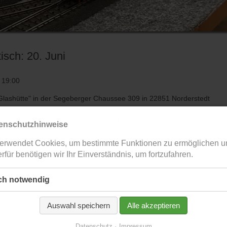
sch: 20. Juni
 19:00
 Glashütte" in der Segeberger Chaussee 309 in 22851 Norderstedt
des Abends geben wir noch bekannt.
enschutzhinweise
erwendet Cookies, um bestimmte Funktionen zu ermöglichen u
rfür benötigen wir Ihr Einverständnis, um fortzufahren.
ch notwendig
Auswahl speichern
Alle akzeptieren
Datenschutz
Impressum