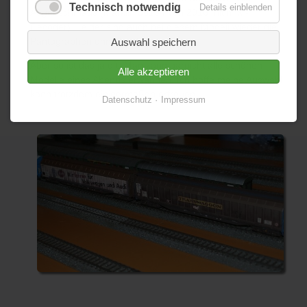
Technisch notwendig
Details einblenden
Augenschmaus (Märklin 36194 von 2016 mit mfx -
Decoder). Leider sind auch bei diesem Modell wieder die
Pantographen ohne Funktion.
Auswahl speichern
Aber so ist das ja oft. Man kann garnicht alle schönen
Alle akzeptieren
Modelle eines Abends erwähnen. Ich hoffe meine Auswahl
kann trotzdem einigermaßen erfreuen.
Datenschutz
Impressum