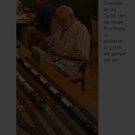
Gaststätte
um die
Tische nach
der neuen
Anordnung
zu
platzieren.
Es passte
wie geplant
und die