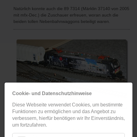
Natürlich konnte auch die 89 7314 (Märklin 37140 von 2005
mit mfx-Dec.) die Zuschauer erfreuen, woran auch die
beiden tollen Nebenbahnwaggons beteiligt waren.
Cookie- und Datenschutzhinweise
Diese Webseite verwendet Cookies, um bestimmte
Funktionen zu ermöglichen und das Angebot zu
verbessern, hierfür benötigen wir Ihr Einverständnis,
um fortzufahren.
Für die Freunde moderneren Bahnverkehrs war die Lok
"Tag der Maueröffnung", die BR 193 der MRCE ein