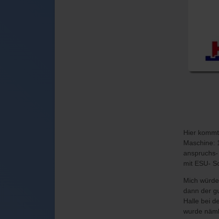
Hier kommt
Maschine: 1
anspruchs- 
mit ESU- S
Mich würde 
dann der gu
Halle bei d
wurde nämli