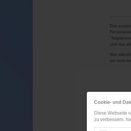
Drei ausge
Personenwa
“Taigatrom
Und das al
Wer allerdin
mir nicht b
Cookie- und Dat
Diese Webseite v
zu verbessern, hie