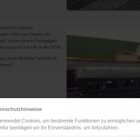
sprochen schicke
gen liefen am Haken der
mel” hinter einem Packwagen.
les passend zur DR in der DDR.
gs diese Modelle herstellt ist
ekannt!
enschutzhinweise
erwendet Cookies, um bestimmte Funktionen zu ermöglichen u
rfür benötigen wir Ihr Einverständnis, um fortzufahren.