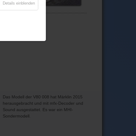
Details einblenden
Das Modell der V80 008 hat Märklin 2015
herausgebracht und mit mfx-Decoder und
Sound ausgestattet. Es war ein MHI-
Sondermodell.