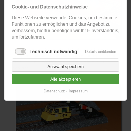
Cookie- und Datenschutzhinweise
Diese Webseite verwendet Cookies, um bestimmte
Funktionen zu ermöglichen und das Angebot zu
verbessern, hierfür benötigen wir Ihr Einverständnis,
um fortzufahren.
Auch Bagger mit Schaufel und Greifer ist auf einem
Technisch notwendig
Details einblenden
Waggon verladen. Auffällig ist die gute Ladungssicherung.
Da weiss jeder HAMSTer gleich: Da steckt Herbert
Auswahl speichern
dahinter......
Alle akzeptieren
Datenschutz
Impressum