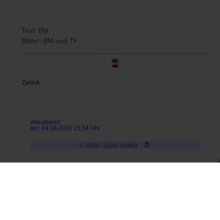
Text: BM
Bilder: BM und TF
Zurück
Aktualisiert:
am: 04.08.2026 15:34 Uhr
© 2000 - 2026 HaMSt